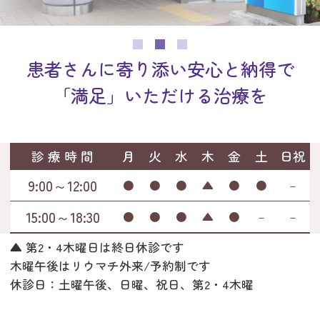
患者さんに寄り添い
安心と納得で
「満足」いただける治療を
診 療 時 間
月
火
水
木
金
土
日祝
9:00～12:00
●
●
●
▲
●
●
－
15:00～18:30
●
●
●
▲
●
－
－
▲ 第2・4木曜日は終日休診です
木曜午後はリウマチ外来/予約制です
休診日：土曜午後、日曜、祝日、第2・4木曜