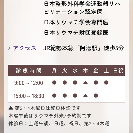
日本整形外科学会運動器リハ
ビリテーション認定医
日本リウマチ学会専門医
日本リウマチ財団登録医
アクセス
JR紀勢本線「阿漕駅」徒歩5分
診 療 時 間
月
火
水
木
金
土
日祝
9:00～12:00
●
●
●
▲
●
●
－
15:00～18:30
●
●
●
▲
●
－
－
▲ 第2・4木曜日は終日休診です
木曜午後はリウマチ外来/予約制です
休診日：土曜午後、日曜、祝日、第2・4木曜